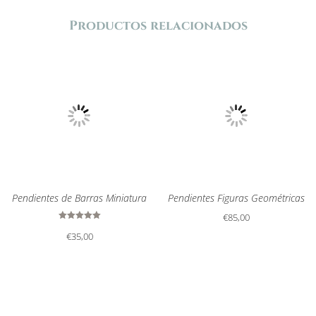
Productos relacionados
Pendientes de Barras Miniatura
Pendientes Figuras Geométricas
€
85,00
Valorado
€
35,00
con
5.00
de 5