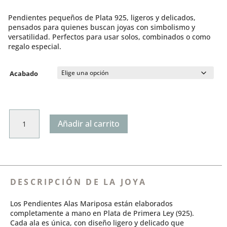
de
valoración
precios:
de un
Pendientes pequeños de Plata 925, ligeros y delicados,
desde
cliente
pensados para quienes buscan joyas con simbolismo y
€40,00
versatilidad. Perfectos para usar solos, combinados o como
hasta
regalo especial.
€60,00
Acabado
Pendientes
Añadir al carrito
Alas
Mariposa
cantidad
DESCRIPCIÓN DE LA JOYA
Los Pendientes Alas Mariposa están elaborados
completamente a mano en Plata de Primera Ley (925).
Cada ala es única, con diseño ligero y delicado que