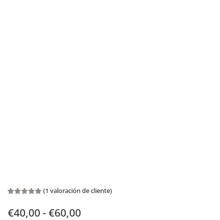
(
1
valoración de cliente)
Valorado
con
5.00
Rango
€
40,00
-
€
60,00
de 5 en
base a