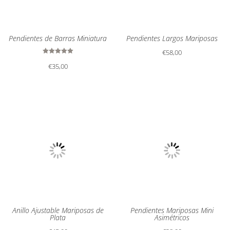
Pendientes de Barras Miniatura
Pendientes Largos Mariposas
€
58,00
Valorado
€
35,00
con
5.00
de 5
Anillo Ajustable Mariposas de
Pendientes Mariposas Mini
Plata
Asimétricos