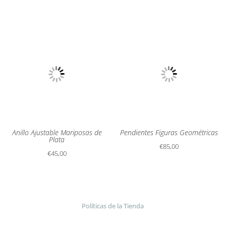
precios:
desde
€70,00
hasta
€100,00
Anillo Ajustable Mariposas de
Pendientes Figuras Geométricas
Plata
€
85,00
€
45,00
Políticas de la Tienda