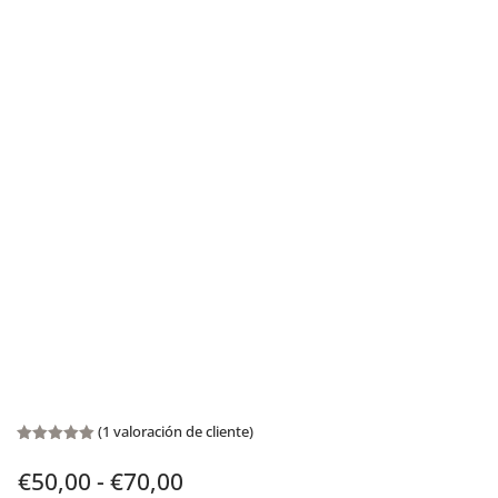
(
1
valoración de cliente)
Valorado
con
5.00
Rango
€
50,00
-
€
70,00
de 5 en
base a