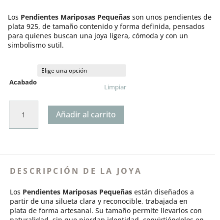
de
valoración
precios:
de un
Los
Pendientes Mariposas Pequeñas
son unos pendientes de
desde
cliente
plata 925, de tamaño contenido y forma definida, pensados
€50,00
para quienes buscan una joya ligera, cómoda y con un
hasta
simbolismo sutil.
€70,00
Acabado
Limpiar
Pendientes
Añadir al carrito
Mariposas
Pequeñas
cantidad
DESCRIPCIÓN DE LA JOYA
Los
Pendientes Mariposas Pequeñas
están diseñados a
partir de una silueta clara y reconocible, trabajada en
plata de forma artesanal. Su tamaño permite llevarlos con
naturalidad, sin que pierdan identidad, convirtiéndolos en