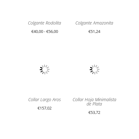
Colgante Rodolita
Colgante Amazonita
Rango
€
40,00
-
€
56,00
€
51,24
de
precios:
desde
€40,00
hasta
€56,00
Collar Largo Aros
Collar Hoja Minimalista
de Plata
€
157,02
€
53,72