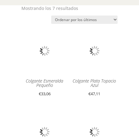
Ordenado
Mostrando los 7 resultados
por
los
últimos
Colgante Esmeralda
Colgante Plata Topacio
Pequeño
Azul
€
33,06
€
47,11