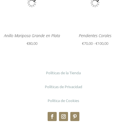
Anillo Mariposa Grande en Plata
Pendientes Corales
Rango
€
80,00
€
70,00
-
€
100,00
de
precios:
desde
€70,00
Políticas de la Tienda
hasta
Políticas de Privacidad
€100,00
Política de Cookies