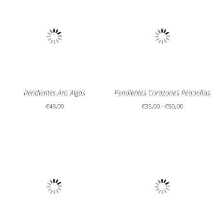
Pendientes Aro Algas
Pendientes Corazones Pequeños
Rango
€
48,00
€
35,00
-
€
50,00
de
precios:
desde
€35,00
hasta
€50,00