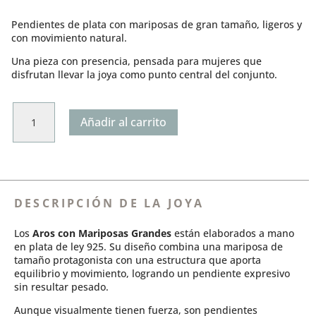
valoración
de un
Pendientes de plata con mariposas de gran tamaño, ligeros y
cliente
con movimiento natural.
Una pieza con presencia, pensada para mujeres que
disfrutan llevar la joya como punto central del conjunto.
Aros
Añadir al carrito
con
Mariposas
Grandes
cantidad
DESCRIPCIÓN DE LA JOYA
Los
Aros con Mariposas Grandes
están elaborados a mano
en plata de ley 925. Su diseño combina una mariposa de
tamaño protagonista con una estructura que aporta
equilibrio y movimiento, logrando un pendiente expresivo
sin resultar pesado.
Aunque visualmente tienen fuerza, son pendientes