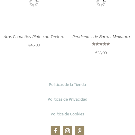
Aros Pequeños Plata con Textura
Pendientes de Barras Miniatura
€
45,00
Valorado
€
35,00
con
5.00
de 5
Políticas de la Tienda
Políticas de Privacidad
Política de Cookies