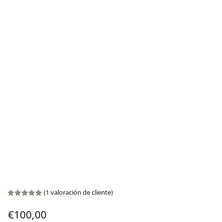
(
1
valoración de cliente)
Valorado
con
5.00
€
100,00
de 5 en
base a