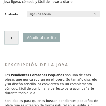
joya ligera, cómoda y fácil de llevar a diario.
€35,00
hasta
€50,00
Acabado
Pendientes
Añadir al carrito
Corazones
Pequeños
cantidad
DESCRIPCIÓN DE LA JOYA
Los
Pendientes Corazones Pequeños
son una de esas
piezas que nunca sobran en el joyero. Su tamaño discreto
y su diseño sencillo los convierten en un complemento
cómodo, fácil de combinar y perfecto para acompañarte
durante todo el día.
Son ideales para quienes buscan pendientes pequeños de
plata que se integren de forma natural en su estilo, sin