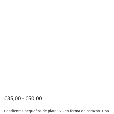
Rango
€
35,00
-
€
50,00
de
precios:
Pendientes pequeños de plata 925 en forma de corazón. Una
desde