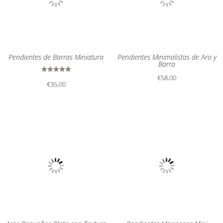
Pendientes de Barras Miniatura
Pendientes Minimalistas de Aro y
Barra
€
58,00
Valorado
€
35,00
con
5.00
de 5