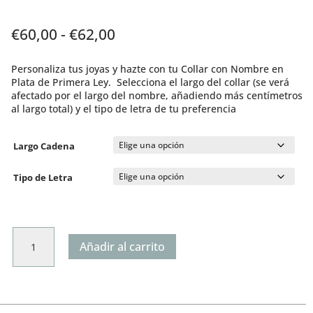
Rango
€
60,00
-
€
62,00
de
precios:
Personaliza tus joyas y hazte con tu Collar con Nombre en
desde
Plata de Primera Ley. Selecciona el largo del collar (se verá
€60,00
afectado por el largo del nombre, añadiendo más centímetros
hasta
al largo total) y el tipo de letra de tu preferencia
€62,00
Largo Cadena
Tipo de Letra
Collar
Añadir al carrito
de
Plata
con
Nombre
cantidad